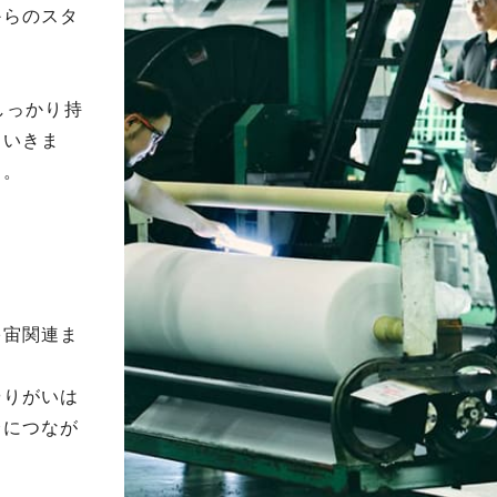
からのスタ
しっかり持
ていきま
ん。
宇宙関連ま
やりがいは
会につなが