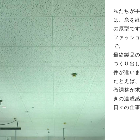
私たちが
は、糸を
の原型で
ファッシ
で。
最終製品
つくり出し
件が違い
たとえば
微調整が
きの達成
日々の仕