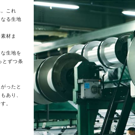
地。これ
となる生地
の素材ま
適な生地を
っとずつ条
上がったと
覚もあり、
です。