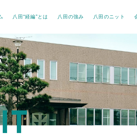
ム
八田“経編”とは
八田の強み
八田のニット
IT