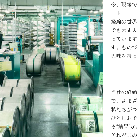
今、現場
ート。
経編の世
でも大丈夫
っていま
す。もの
興味を持
当社の経
で、さま
私たちが
ひとしお
る“結果”
それがこ