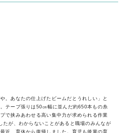
んや。あなたの仕上げたビームだとうれしい」と
テープ張りは50㎝幅に並んだ約650本もの糸
ープで挟みあわせる高い集中力が求められる作業
したが、わからないことがあると職場のみんなが
た最近、育休から復帰しました。育児も後輩の育