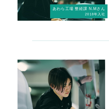
あわら工場 整経課 N.Mさん
2018年入社