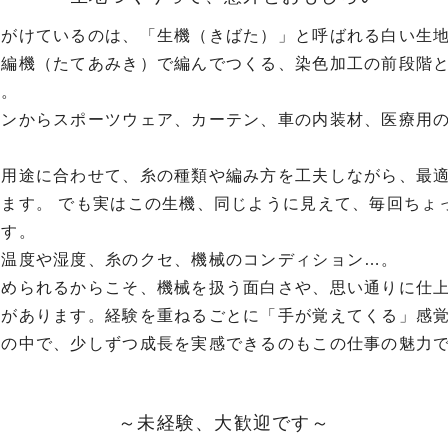
手がけているのは、「生機（きばた）」と呼ばれる白い生
経編機（たてあみき）で編んでつくる、染色加工の前段階
す。
ョンからスポーツウェア、カーテン、車の内装材、医療用
の用途に合わせて、糸の種類や編み方を工夫しながら、最
ます。 でも実はこの生機、同じように見えて、毎回ちょ
ます。
、温度や湿度、糸のクセ、機械のコンディション…。
求められるからこそ、機械を扱う面白さや、思い通りに仕
感があります。経験を重ねるごとに「手が覚えてくる」感
事の中で、少しずつ成長を実感できるのもこの仕事の魅力
～未経験、大歓迎です～