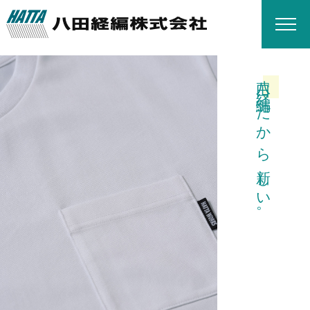
八田「
経編
」だから新しい。