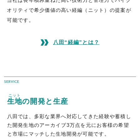
当社は長年積み重ねた高い技術力と管理力で
ハイク
オリティで希少価値の高い経編（ニット）の提案が
可能です。
八田“経編”とは？
SERVICE
ニット
生地
の開発と生産
八田では、多彩な業界へ対応してきた経験や
蓄積し
た開発生地のアーカイブ3万点を元に
お客様の希望
と市場にマッチした生地開発が可能です。